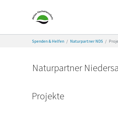
Zum Hauptinhalt springen
Sie sind hier:
Spenden & Helfen
Naturpartner NDS
Proj
Naturpartner Nieders
Projekte