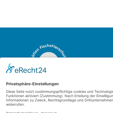
OTTER-ZENTRUM
Sudendorfallee 1
29386 Hankensbüttel
Niedersachsen
Tel.:
+49 (0) 5832 / 98 08 0