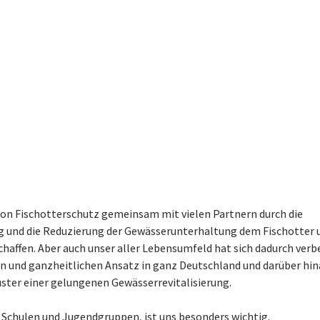
tion Fischotterschutz gemeinsam mit vielen Partnern durch die
ng und die Reduzierung der Gewässerunterhaltung dem Fischotter 
affen. Aber auch unser aller Lebensumfeld hat sich dadurch verbe
ven und ganzheitlichen Ansatz in ganz Deutschland und darüber hi
ster einer gelungenen Gewässerrevitalisierung.
l Schulen und Jugendgruppen, ist uns besonders wichtig.