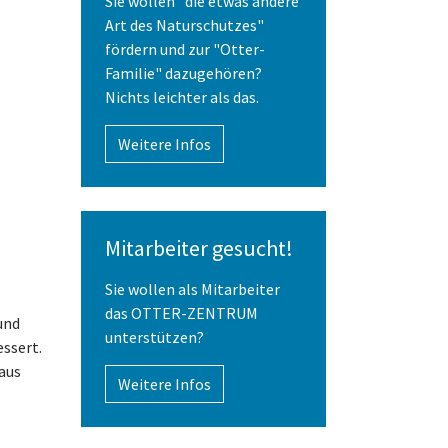
Sie wollen "die etwas andere
Art des Naturschutzes"
fördern und zur "Otter-
Familie" dazugehören?
Nichts leichter als das.
Weitere Infos
Mitarbeiter gesucht!
Sie wollen als Mitarbeiter
das OTTER-ZENTRUM
und
unterstützen?
ssert.
naus
Weitere Infos