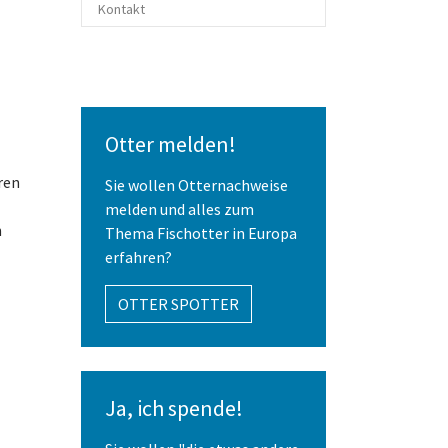
Kontakt
Mitglieder
Otter melden!
ren
Sie wollen Otternachweise
melden und alles zum
n
Thema Fischotter in Europa
erfahren?
OTTER SPOTTER
Ja, ich spende!