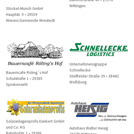
Wittingen
Stöckel-Morich GmbH
Hauptstr. 9 • 29559
Wieren/Gemeinde Wrestedt
Unternehmensgruppe
Schnellecke
Bauerncafe Röling´s Hof
Stellfelder Straße 39 • 38442
Schulstraße 1 • 29365
Wolfsburg
Sprakensehl
Solaranlagenprofis Dankert GmbH
und Co. KG
Autohaus Walter Heisig
Bahnhofstr. 1 • 29386