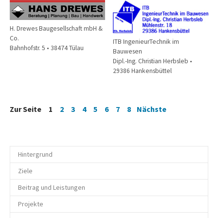
H. Drewes Baugesellschaft mbH &
Co.
ITB IngenieurTechnik im
Bahnhofstr. 5 • 38474 Tülau
Bauwesen
Dipl.-Ing. Christian Herbsleb •
29386 Hankensbüttel
Zur Seite 1
2
3
4
5
6
7
8
Nächste
Hintergrund
Ziele
Beitrag und Leistungen
Projekte