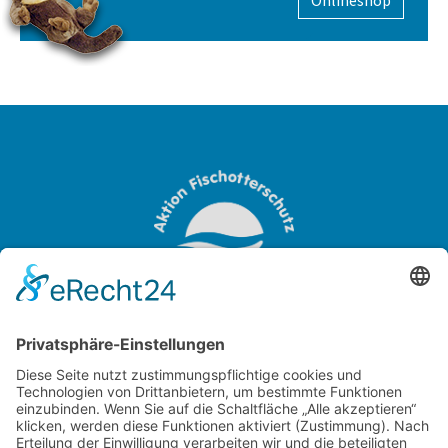
Onlineshop
OTTER-ZENTRUM
Sudendorfallee 1
29386 Hankensbüttel
Niedersachsen
Tel.:
+49 (0) 5832 / 98 08 0