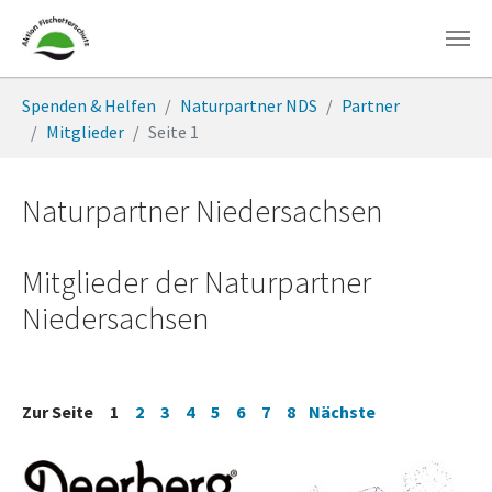
Zum Hauptinhalt springen
Sie sind hier:
Spenden & Helfen
Naturpartner NDS
Partner
Mitglieder
Seite 1
Naturpartner Niedersachsen
Mitglieder der Naturpartner
Niedersachsen
Zur Seite 1
2
3
4
5
6
7
8
Nächste