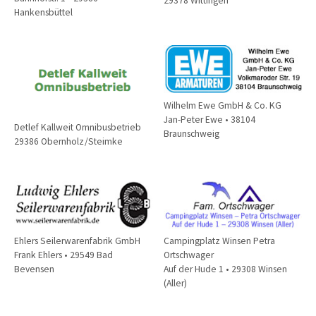
29378 Wittingen
Hankensbüttel
Wilhelm Ewe GmbH & Co. KG
Jan-Peter Ewe • 38104
Detlef Kallweit Omnibusbetrieb
Braunschweig
29386 Obernholz /Steimke
Ehlers Seilerwarenfabrik GmbH
Campingplatz Winsen Petra
Frank Ehlers • 29549 Bad
Ortschwager
Bevensen
Auf der Hude 1 • 29308 Winsen
(Aller)